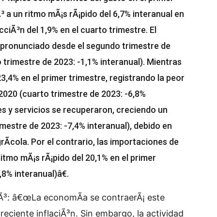
³ a un ritmo mÃ¡s rÃ¡pido del 6,7% interanual en
cciÃ³n del 1,9% en el cuarto trimestre. El
 pronunciado desde el segundo trimestre de
trimestre de 2023: -1,1% interanual). Mientras
 23,4% en el primer trimestre, registrando la peor
2020 (cuarto trimestre de 2023: -6,8%
es y servicios se recuperaron, creciendo un
imestre de 2023: -7,4% interanual), debido en
Ã­cola. Por el contrario, las importaciones de
ritmo mÃ¡s rÃ¡pido del 20,1% en el primer
,8% interanual)â€.
rÃ³: â€œLa economÃ­a se contraerÃ¡ este
creciente inflaciÃ³n. Sin embargo, la actividad