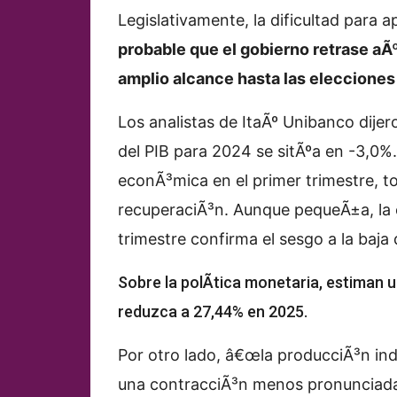
Legislativamente, la dificultad para
probable que el gobierno retrase a
amplio alcance hasta las elecciones
Los analistas de ItaÃº Unibanco dije
del PIB para 2024 se sitÃºa en -3,0%.
econÃ³mica en el primer trimestre, to
recuperaciÃ³n. Aunque pequeÃ±a, la c
trimestre confirma el sesgo a la baja
Sobre la polÃ­tica monetaria, estiman u
reduzca a 27,44% en 2025.
Por otro lado, â€œla producciÃ³n ind
una contracciÃ³n menos pronunciada q