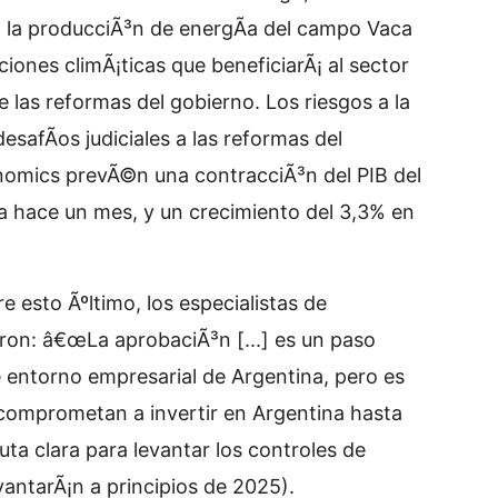
n la producciÃ³n de energÃ­a del campo Vaca
iones climÃ¡ticas que beneficiarÃ¡ al sector
e las reformas del gobierno. Los riesgos a la
desafÃ­os judiciales a las reformas del
nomics prevÃ©n una contracciÃ³n del PIB del
a hace un mes, y un crecimiento del 3,3% en
e esto Ãºltimo, los especialistas de
eron: â€œLa aprobaciÃ³n [...] es un paso
e entorno empresarial de Argentina, pero es
 comprometan a invertir en Argentina hasta
uta clara para levantar los controles de
antarÃ¡n a principios de 2025).