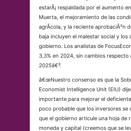
estarÃ¡ respaldada por el aumento e
Muerta, el mejoramiento de las condic
agrÃ­cola, y la reciente aprobaciÃ³n d
baja incluyen el malestar social y los 
gobierno. Los analistas de FocusEco
3,3% en 2024, sin cambios respecto 
2025â€³.
â€œNuestro consenso es que la
Sobr
Economist Intelligence Unit (EIU) dij
importante para mejorar el deficient
poco probable que los inversores se
que el gobierno articule una hoja de r
moneda y capital (creemos que se lev