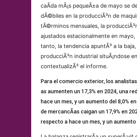
caÃ­da mÃ¡s pequeÃ±a de mayo se de
dÃ©biles en la producciÃ³n de maquin
tÃ©rminos mensuales, la producciÃ³n
ajustados estacionalmente en mayo, in
tanto, la tendencia apuntÃ³ a la baja
producciÃ³n industrial situÃ¡ndose en 
contextualizÃ³ el informe.
Para el comercio exterior, los analis
as aumenten un 17,3% en 2024, una red
hace un mes, y un aumento del 8,0% en
de mercancÃ­as caigan un 17,9% en 202
respecto a hace un mes, y un aumento 
La balanza registrarÃ­a un superÃ¡vi