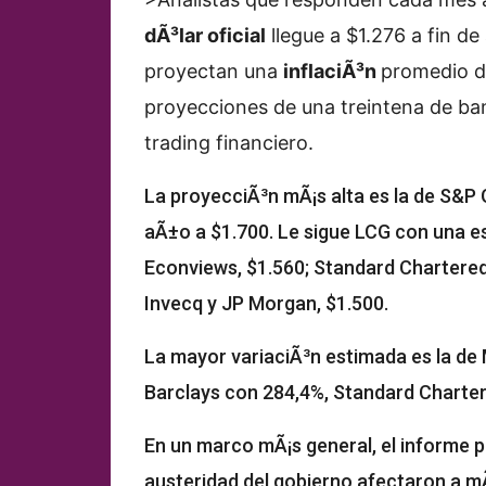
dÃ³lar oficial
llegue a $1.276 a fin d
proyectan una
inflaciÃ³n
promedio de
proyecciones de una treintena de ban
trading financiero.
La proyecciÃ³n mÃ¡s alta es la de S&P G
aÃ±o a $1.700. Le sigue LCG con una e
Econviews, $1.560; Standard Chartered,
Invecq y JP Morgan, $1.500.
La mayor variaciÃ³n estimada es la de
Barclays con 284,4%, Standard Charter
En un marco mÃ¡s general, el informe pr
austeridad del gobierno afectaron a m