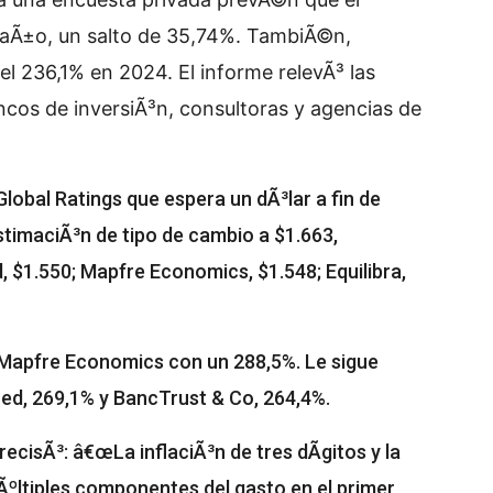
e aÃ±o, un salto de 35,74%. TambiÃ©n,
l 236,1% en 2024. El informe relevÃ³ las
cos de inversiÃ³n, consultoras y agencias de
lobal Ratings que espera un dÃ³lar a fin de
stimaciÃ³n de tipo de cambio a $1.663,
 $1.550; Mapfre Economics, $1.548; Equilibra,
 Mapfre Economics con un 288,5%. Le sigue
ed, 269,1% y BancTrust & Co, 264,4%.
ecisÃ³: â€œLa inflaciÃ³n de tres dÃ­gitos y la
Ãºltiples componentes del gasto en el primer