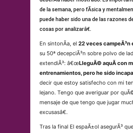
de la semana, pero fÃ­sica y mentalme
puede haber sido una de las razones de
cosas por analizarâ€.
En sintonÃ­a, el
22 veces campeÃ³n e
su 50ª decepciÃ³n sobre polvo de ladr
extendiÃ³: â€œ
LleguÃ© aquÃ­ con m
entrenamientos, pero he sido incapa
decir que estoy satisfecho con mi ten
lejano. Tengo que averiguar por quÃ© 
mensaje de que tengo que jugar much
excusasâ€.
Tras la final El espaÃ±ol asegurÃ³ qu