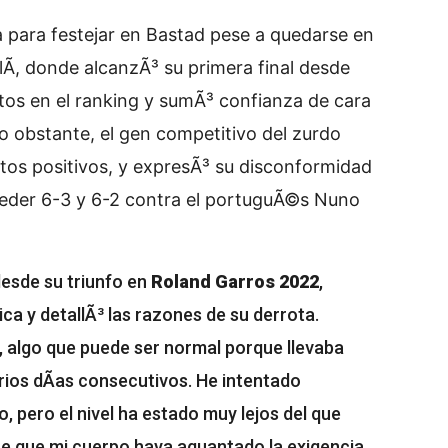
a para festejar en Bastad pese a quedarse en
lÃ­, donde alcanzÃ³ su primera final desde
os en el ranking y sumÃ³ confianza de cara
o obstante, el gen competitivo del zurdo
tos positivos, y expresÃ³ su disconformidad
ceder 6-3 y 6-2 contra el portuguÃ©s Nuno
desde su triunfo en
Roland Garros 2022
,
a y detallÃ³ las razones de su derrota.
, algo que puede ser normal porque llevaba
ios dÃ­as consecutivos. He intentado
 pero el nivel ha estado muy lejos del que
e que mi cuerpo haya aguantado la exigencia