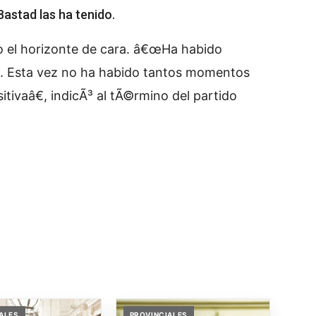
 Bastad las ha tenido.
o el horizonte de cara. â€œHa habido
 Esta vez no ha habido tantos momentos
tivaâ€, indicÃ³ al tÃ©rmino del partido
ALES
PROVINCIALES