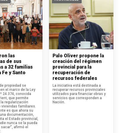
ron las
Palo Oliver propone la
ras de sus
creación del régimen
s a 32 familias
provincial para la
a Fe y Santo
recuperación de
recursos federales
 de propiedad se
La iniciativa está destinada a
en el marco de la Ley
recuperar recursos provinciales
.º 24.374, conocida
utilizados para financiar obras y
erri, que permite
servicios que corresponden a
la regularización
Nación.
 viviendas familiares.
ante es que ahora su
 una documentación,
ita el Estado provincial,
adie nunca se la pueda
 sacar”, afirmó el
.