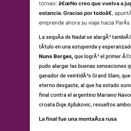
torneo:
â€œNo creo que vuelva a jugar
estancia. Gracias por todoâ€
, apunt
emprende ahora su viaje hacia ParÃ­s
La sequÃ­a de Nadal se alargÃ³ tambiÃ©
tÃ­tulo en una estupenda y esperanza
Nuno Borges,
que logrÃ³ el primer Ã©x
pudo alargar las buenas sensaciones qu
ganador de veintidÃ³s Grand Slam, que
eterno desgaste, al que ha estado som
final contra el argentino Mariano Navo
croata Duje Ajdukovic, resueltos ambos
La final fue una montaÃ±a rusa