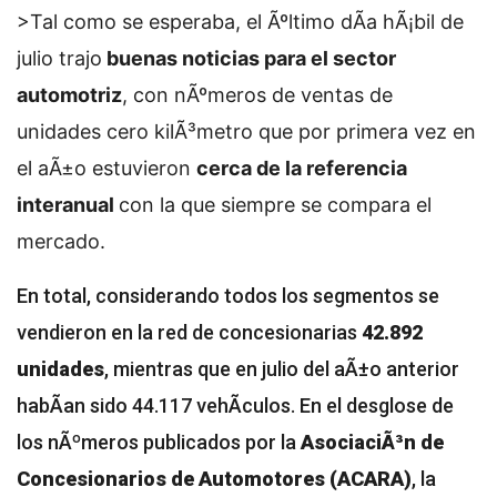
>Tal como se esperaba, el Ãºltimo dÃ­a hÃ¡bil de
julio trajo
buenas noticias para el sector
automotriz
, con nÃºmeros de ventas de
unidades cero kilÃ³metro que por primera vez en
el aÃ±o estuvieron
cerca de la referencia
interanual
con la que siempre se compara el
mercado.
En total, considerando todos los segmentos se
vendieron en la red de concesionarias
42.892
unidades
, mientras que en julio del aÃ±o anterior
habÃ­an sido 44.117 vehÃ­culos. En el desglose de
los nÃºmeros publicados por la
AsociaciÃ³n de
Concesionarios de Automotores (ACARA)
, la