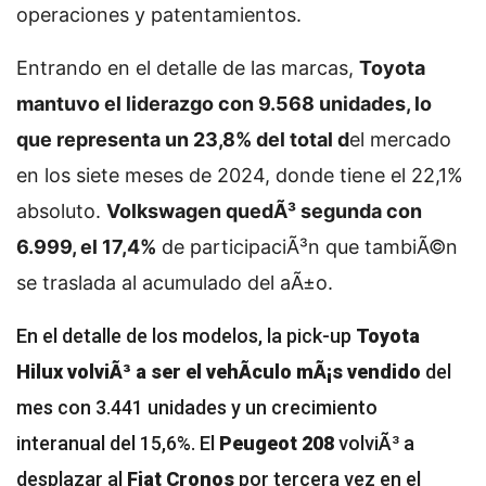
operaciones y patentamientos.
Entrando en el detalle de las marcas,
Toyota
mantuvo el liderazgo con 9.568 unidades, lo
que representa un 23,8% del total d
el mercado
en los siete meses de 2024, donde tiene el 22,1%
absoluto.
Volkswagen quedÃ³ segunda con
6.999, el 17,4%
de participaciÃ³n que tambiÃ©n
se traslada al acumulado del aÃ±o.
En el detalle de los modelos, la pick-up
Toyota
Hilux volviÃ³ a ser el vehÃ­culo mÃ¡s vendido
del
mes con 3.441 unidades y un crecimiento
interanual del 15,6%. El
Peugeot 208
volviÃ³ a
desplazar al
Fiat Cronos
por tercera vez en el