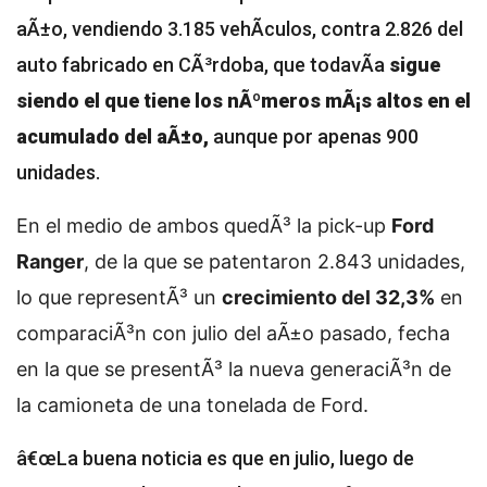
aÃ±o, vendiendo 3.185 vehÃ­culos, contra 2.826 del
auto fabricado en CÃ³rdoba, que todavÃ­a
sigue
siendo el que tiene los nÃºmeros mÃ¡s altos en el
acumulado del aÃ±o,
aunque por apenas 900
unidades.
En el medio de ambos quedÃ³ la pick-up
Ford
Ranger
, de la que se patentaron 2.843 unidades,
lo que representÃ³ un
crecimiento del 32,3%
en
comparaciÃ³n con julio del aÃ±o pasado, fecha
en la que se presentÃ³ la nueva generaciÃ³n de
la camioneta de una tonelada de Ford.
â€œLa buena noticia es que en julio, luego de