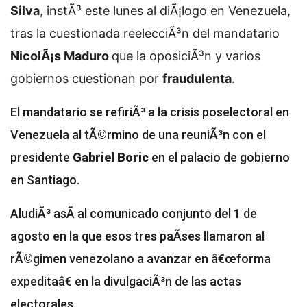
Silva
, instÃ³ este lunes al diÃ¡logo en Venezuela,
tras la cuestionada reelecciÃ³n del mandatario
NicolÃ¡s Maduro
que la oposiciÃ³n y varios
gobiernos cuestionan por
fraudulenta
.
El mandatario se refiriÃ³ a la crisis poselectoral en
Venezuela al tÃ©rmino de una reuniÃ³n con el
presidente
Gabriel Boric
en el palacio de gobierno
en Santiago.
AludiÃ³ asÃ­ al comunicado conjunto del 1 de
agosto en la que esos tres paÃ­ses llamaron al
rÃ©gimen venezolano a avanzar en â€œforma
expeditaâ€ en la divulgaciÃ³n de las actas
electorales.