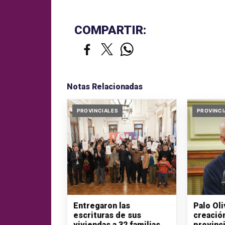
COMPARTIR:
Notas Relacionadas
PROVINCIALES
PROVINCI
Entregaron las
Palo Ol
escrituras de sus
creació
viviendas a 32 familias
provinci