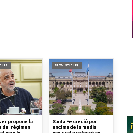
ALES
PROVINCIALES
iver propone la
Santa Fe creció por
n del régimen
encima de la media
al para la
nacional y reforzó su