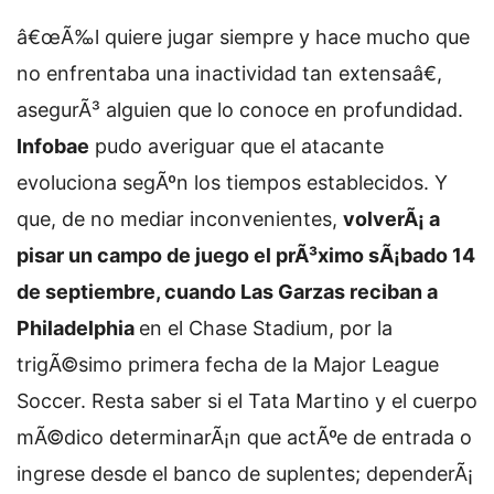
â€œÃ‰l quiere jugar siempre y hace mucho que
no enfrentaba una inactividad tan extensaâ€,
asegurÃ³ alguien que lo conoce en profundidad.
Infobae
pudo averiguar que el atacante
evoluciona segÃºn los tiempos establecidos. Y
que, de no mediar inconvenientes,
volverÃ¡ a
pisar un campo de juego el prÃ³ximo sÃ¡bado 14
de septiembre, cuando Las Garzas reciban a
Philadelphia
en el Chase Stadium, por la
trigÃ©simo primera fecha de la Major League
Soccer. Resta saber si el Tata Martino y el cuerpo
mÃ©dico determinarÃ¡n que actÃºe de entrada o
ingrese desde el banco de suplentes; dependerÃ¡