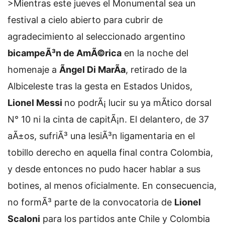
>Mientras este jueves el Monumental sea un
festival a cielo abierto para cubrir de
agradecimiento al seleccionado argentino
bicampeÃ³n de AmÃ©rica
en la noche del
homenaje a
Ãngel Di MarÃ­a
, retirado de la
Albiceleste tras la gesta en Estados Unidos,
Lionel Messi
no podrÃ¡ lucir su ya mÃ­tico dorsal
N° 10 ni la cinta de capitÃ¡n. El delantero, de 37
aÃ±os, sufriÃ³ una lesiÃ³n ligamentaria en el
tobillo derecho en aquella final contra Colombia,
y desde entonces no pudo hacer hablar a sus
botines, al menos oficialmente. En consecuencia,
no formÃ³ parte de la convocatoria de
Lionel
Scaloni
para los partidos ante Chile y Colombia