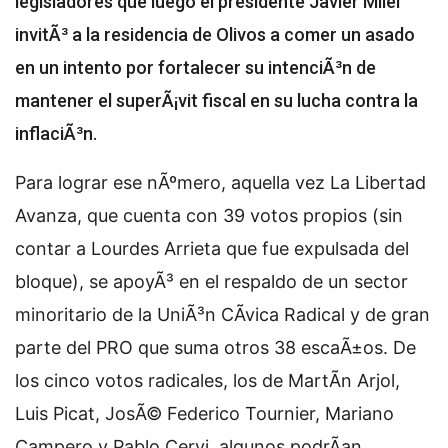
legisladores que luego el presidente Javier Milei
invitÃ³ a la residencia de Olivos a comer un asado
en un intento por fortalecer su intenciÃ³n de
mantener el superÃ¡vit fiscal en su lucha contra la
inflaciÃ³n.
Para lograr ese nÃºmero, aquella vez La Libertad
Avanza, que cuenta con 39 votos propios (sin
contar a Lourdes Arrieta que fue expulsada del
bloque), se apoyÃ³ en el respaldo de un sector
minoritario de la UniÃ³n CÃ­vica Radical y de gran
parte del PRO que suma otros 38 escaÃ±os. De
los cinco votos radicales, los de MartÃ­n Arjol,
Luis Picat, JosÃ© Federico Tournier, Mariano
Campero y Pablo Cervi, algunos podrÃ­an