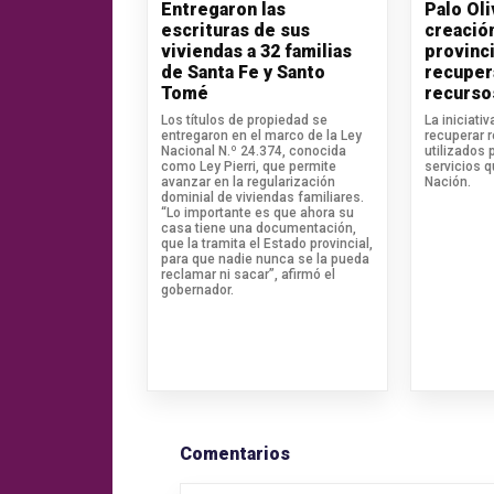
Entregaron las
Palo Ol
escrituras de sus
creació
viviendas a 32 familias
provinci
de Santa Fe y Santo
recuper
Tomé
recurso
Los títulos de propiedad se
La iniciati
entregaron en el marco de la Ley
recuperar 
Nacional N.º 24.374, conocida
utilizados 
como Ley Pierri, que permite
servicios 
avanzar en la regularización
Nación.
dominial de viviendas familiares.
“Lo importante es que ahora su
casa tiene una documentación,
que la tramita el Estado provincial,
para que nadie nunca se la pueda
reclamar ni sacar”, afirmó el
gobernador.
Comentarios