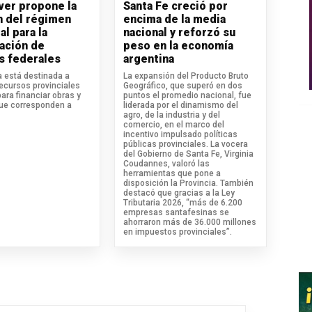
iver propone la
Santa Fe creció por
n del régimen
encima de la media
al para la
nacional y reforzó su
ación de
peso en la economía
s federales
argentina
va está destinada a
La expansión del Producto Bruto
recursos provinciales
Geográfico, que superó en dos
para financiar obras y
puntos el promedio nacional, fue
que corresponden a
liderada por el dinamismo del
agro, de la industria y del
comercio, en el marco del
incentivo impulsado políticas
públicas provinciales. La vocera
del Gobierno de Santa Fe, Virginia
Coudannes, valoró las
herramientas que pone a
disposición la Provincia. También
destacó que gracias a la Ley
Tributaria 2026, “más de 6.200
empresas santafesinas se
ahorraron más de 36.000 millones
en impuestos provinciales”.