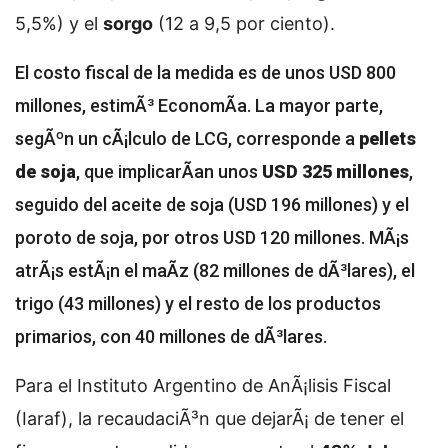
5,5%) y el
sorgo
(12 a 9,5 por ciento).
El costo fiscal de la medida es de unos USD 800
millones, estimÃ³ EconomÃ­a. La mayor parte,
segÃºn un cÃ¡lculo de LCG, corresponde a
pellets
de soja
, que implicarÃ­an unos
USD 325 millones
,
seguido del aceite de soja (USD 196 millones) y el
poroto de soja, por otros USD 120 millones. MÃ¡s
atrÃ¡s estÃ¡n el maÃ­z (82 millones de dÃ³lares), el
trigo (43 millones) y el resto de los productos
primarios, con 40 millones de dÃ³lares.
Para el Instituto Argentino de AnÃ¡lisis Fiscal
(Iaraf), la recaudaciÃ³n que dejarÃ¡ de tener el