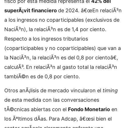
fisco por esta medida representa el
42% del
superÃ¡vit financiero
de 2024. â€œEn relaciÃ³n
a los ingresos no coparticipables (exclusivos de
NaciÃ³n), la relaciÃ³n es de 1,4 por ciento.
Respecto a los ingresos tributarios
(coparticipables y no coparticipables) que van a
la NaciÃ³n, la relaciÃ³n es del 0,8 por cientoâ€,
calculÃ³. En relaciÃ³n al gasto total la relaciÃ³n
tambiÃ©n es de 0,8 por ciento.
Otros anÃ¡lisis de mercado vincularon el
timing
de esta medida con las conversaciones
tÃ©cnicas abiertas con el
Fondo Monetario
en
los Ãºltimos dÃ­as. Para Adcap, â€œsi bien el