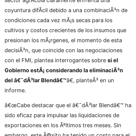
sector agrÃ­cola claramente enfrenta una
coyuntura difÃ­cil debido a una combinaciÃ³n de
condiciones cada vez mÃ¡s secas para los
cultivos y costos crecientes de los insumos que
presionan los mÃ¡rgenes, el momento de esta
decisiÃ³n, que coincide con las negociaciones
con el FMI, plantea interrogantes sobre
si el
Gobierno estÃ¡ considerando la eliminaciÃ³n
del â€˜dÃ³lar Blendâ€™
â€, planteÃ³ en un
informe.
â€œCabe destacar que el â€˜dÃ³lar Blendâ€™ ha
sido eficaz para impulsar las liquidaciones de
exportaciones en los Ãºltimos tres meses. Sin
embargo, este Ã©xito ha tenido un costo para el