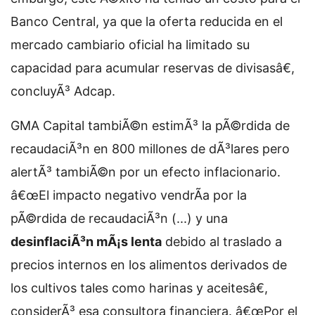
Banco Central, ya que la oferta reducida en el
mercado cambiario oficial ha limitado su
capacidad para acumular reservas de divisasâ€,
concluyÃ³ Adcap.
GMA Capital tambiÃ©n estimÃ³ la pÃ©rdida de
recaudaciÃ³n en 800 millones de dÃ³lares pero
alertÃ³ tambiÃ©n por un efecto inflacionario.
â€œEl impacto negativo vendrÃ­a por la
pÃ©rdida de recaudaciÃ³n (...) y una
desinflaciÃ³n mÃ¡s lenta
debido al traslado a
precios internos en los alimentos derivados de
los cultivos tales como harinas y aceitesâ€,
considerÃ³ esa consultora financiera. â€œPor el