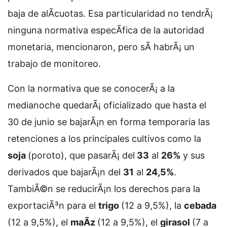
baja de alÃ­cuotas. Esa particularidad no tendrÃ¡
ninguna normativa especÃ­fica de la autoridad
monetaria, mencionaron, pero sÃ­ habrÃ¡ un
trabajo de monitoreo.
Con la normativa que se conocerÃ¡ a la
medianoche quedarÃ¡ oficializado que hasta el
30 de junio se bajarÃ¡n en forma temporaria las
retenciones a los principales cultivos como la
soja
(poroto), que pasarÃ¡ del
33
al
26%
y sus
derivados que bajarÃ¡n del
31
al
24,5%
.
TambiÃ©n se reducirÃ¡n los derechos para la
exportaciÃ³n para el
trigo
(12 a 9,5%), la
cebada
(12 a 9,5%), el
maÃ­z
(12 a 9,5%), el
girasol
(7 a