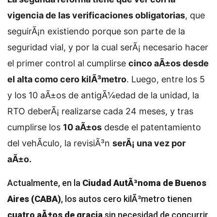
vigencia de las verificaciones obligatorias
, que
seguirÃ¡n existiendo porque son parte de la
seguridad vial, y por la cual serÃ¡ necesario hacer
el primer control al cumplirse
cinco aÃ±os desde
el alta como cero kilÃ³metro
. Luego, entre los 5
y los 10 aÃ±os de antigÃ¼edad de la unidad, la
RTO deberÃ¡ realizarse cada 24 meses, y tras
cumplirse los
10 aÃ±os
desde el patentamiento
del vehÃ­culo, la revisiÃ³n
serÃ¡ una vez por
aÃ±o.
Actualmente, en la
Ciudad AutÃ³noma de Buenos
Aires (CABA)
, los autos cero kilÃ³metro tienen
cuatro aÃ±os de gracia
sin necesidad de concurrir