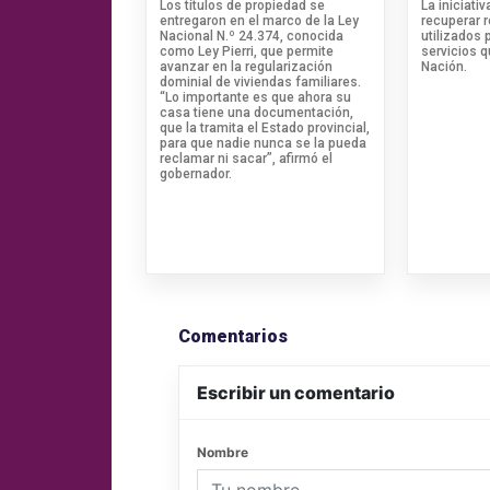
Los títulos de propiedad se
La iniciati
entregaron en el marco de la Ley
recuperar 
Nacional N.º 24.374, conocida
utilizados 
como Ley Pierri, que permite
servicios 
avanzar en la regularización
Nación.
dominial de viviendas familiares.
“Lo importante es que ahora su
casa tiene una documentación,
que la tramita el Estado provincial,
para que nadie nunca se la pueda
reclamar ni sacar”, afirmó el
gobernador.
Comentarios
Escribir un comentario
Nombre