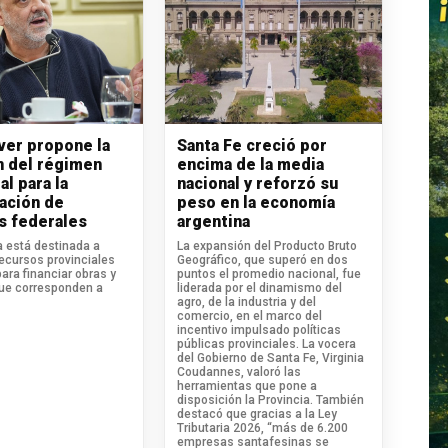
iver propone la
Santa Fe creció por
n del régimen
encima de la media
al para la
nacional y reforzó su
ación de
peso en la economía
s federales
argentina
va está destinada a
La expansión del Producto Bruto
recursos provinciales
Geográfico, que superó en dos
para financiar obras y
puntos el promedio nacional, fue
que corresponden a
liderada por el dinamismo del
agro, de la industria y del
comercio, en el marco del
incentivo impulsado políticas
públicas provinciales. La vocera
del Gobierno de Santa Fe, Virginia
Coudannes, valoró las
herramientas que pone a
disposición la Provincia. También
destacó que gracias a la Ley
Tributaria 2026, “más de 6.200
empresas santafesinas se