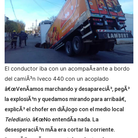
El conductor iba con un acompaÃ±ante a bordo
del camiÃ³n Iveco 440 con un acoplado
â€œVenÃ­amos marchando y desapareciÃ³, pegÃ³
la explosiÃ³n y quedamos mirando para arribaâ€,
explicÃ³ el chofer en diÃ¡logo con el medio local
Telediario.
â€œNo entendÃ­a nada. La
desesperaciÃ³n mÃ­a era cortar la corriente.