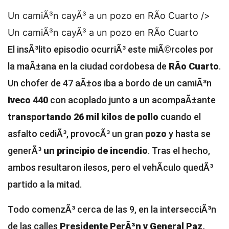
Un camiÃ³n cayÃ³ a un pozo en RÃ­o Cuarto />
Un camiÃ³n cayÃ³ a un pozo en RÃ­o Cuarto
El insÃ³lito episodio ocurriÃ³ este miÃ©rcoles por
la maÃ±ana en la ciudad cordobesa de
RÃ­o Cuarto
.
Un chofer de 47 aÃ±os iba a bordo de un camiÃ³n
Iveco 440
con acoplado junto a un acompaÃ±ante
transportando 26 mil kilos de pollo
cuando el
asfalto cediÃ³, provocÃ³ un gran
pozo
y hasta se
generÃ³
un principio de incendio
. Tras el hecho,
ambos resultaron ilesos, pero el vehÃ­culo quedÃ³
partido a la mitad.
Todo comenzÃ³ cerca de las 9, en la intersecciÃ³n
de las calles
Presidente PerÃ³n y General Paz,