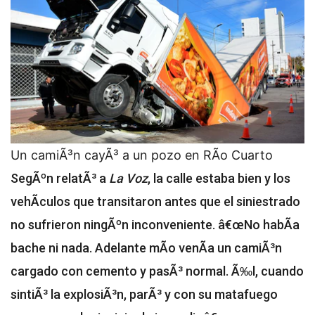
Un camiÃ³n cayÃ³ a un pozo en RÃ­o Cuarto
SegÃºn relatÃ³ a
La Voz
, la calle estaba bien y los
vehÃ­culos que transitaron antes que el siniestrado
no sufrieron ningÃºn inconveniente. â€œNo habÃ­a
bache ni nada. Adelante mÃ­o venÃ­a un camiÃ³n
cargado con cemento y pasÃ³ normal. Ã‰l, cuando
sintiÃ³ la explosiÃ³n, parÃ³ y con su matafuego