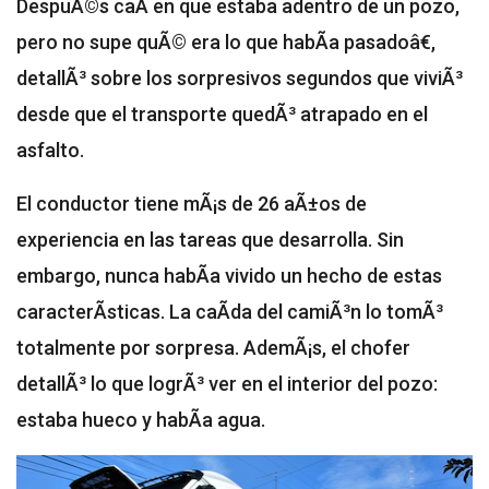
DespuÃ©s caÃ­ en que estaba adentro de un pozo,
pero no supe quÃ© era lo que habÃ­a pasadoâ€,
detallÃ³ sobre los sorpresivos segundos que viviÃ³
desde que el transporte quedÃ³ atrapado en el
asfalto.
El conductor tiene mÃ¡s de 26 aÃ±os de
experiencia en las tareas que desarrolla. Sin
embargo, nunca habÃ­a vivido un hecho de estas
caracterÃ­sticas. La caÃ­da del camiÃ³n lo tomÃ³
totalmente por sorpresa. AdemÃ¡s, el chofer
detallÃ³ lo que logrÃ³ ver en el interior del pozo:
estaba hueco y habÃ­a agua.