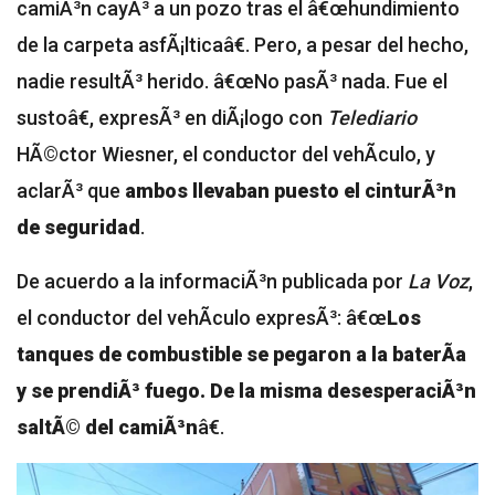
camiÃ³n cayÃ³ a un pozo tras el â€œhundimiento
de la carpeta asfÃ¡lticaâ€. Pero, a pesar del hecho,
nadie resultÃ³ herido. â€œNo pasÃ³ nada. Fue el
sustoâ€, expresÃ³ en diÃ¡logo con
Telediario
HÃ©ctor Wiesner, el conductor del vehÃ­culo, y
aclarÃ³ que
ambos llevaban puesto el cinturÃ³n
de seguridad
.
De acuerdo a la informaciÃ³n publicada por
La Voz
,
el conductor del vehÃ­culo expresÃ³: â€œ
Los
tanques de combustible se pegaron a la baterÃ­a
y se prendiÃ³ fuego. De la misma desesperaciÃ³n
saltÃ© del camiÃ³n
â€.