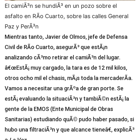
El camiÃ³n se hundiÃ³ en un pozo sobre el
asfalto en RÃ­o Cuarto, sobre las calles General
Paz y PerÃ³n
Mientras tanto, Javier de Olmos, jefe de Defensa
Civil de RÃ­o Cuarto, asegurÃ³ que estÃ¡n
analizando cÃ³mo retirar el camiÃ³n del lugar.
â€œEstÃ¡ muy cargado, la tara es de 12 mil kilos,
otros ocho mil el chasis, mÃ¡s toda la mercaderÃ­a.
Vamos a necesitar una grÃºa de gran porte. Se
estÃ¡ evaluando la situaciÃ³n y tambiÃ©n estÃ¡ la
gente de la EMOS (Ente Municipal de Obras
Sanitarias) estudiando quÃ© pudo haber pasado, si
hubo una filtraciÃ³n y que alcance tieneâ€, explicÃ³
a
La Voz
.