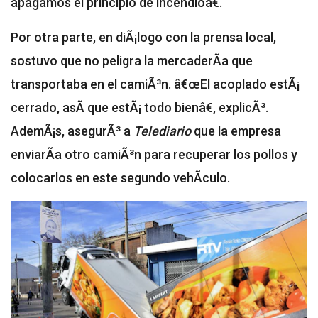
apagamos el principio de incendioâ€.
Por otra parte, en diÃ¡logo con la prensa local,
sostuvo que no peligra la mercaderÃ­a que
transportaba en el camiÃ³n. â€œEl acoplado estÃ¡
cerrado, asÃ­ que estÃ¡ todo bienâ€, explicÃ³.
AdemÃ¡s, asegurÃ³ a
Telediario
que la empresa
enviarÃ­a otro camiÃ³n para recuperar los pollos y
colocarlos en este segundo vehÃ­culo.