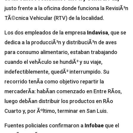
justo frente a la oficina donde funciona la RevisiÃ³n
TÃ©cnica Vehicular (RTV) de la localidad.
Los dos empleados de la empresa
Indavisa
, que se
dedica a la producciÃ³n y distribuciÃ³n de aves
para consumo alimentario, estaban trabajando
cuando el vehÃ­culo se hundiÃ³ y su viaje,
indefectiblemente, quedÃ³ interrumpido. Su
recorrido tenÃ­a como objetivo repartir la
mercaderÃ­a: habÃ­an comenzado en Entre RÃ­os,
luego debÃ­an distribuir los productos en RÃ­o
Cuarto y, por Ãºltimo, terminar en San Luis.
Fuentes policiales confirmaron a
Infobae
que el