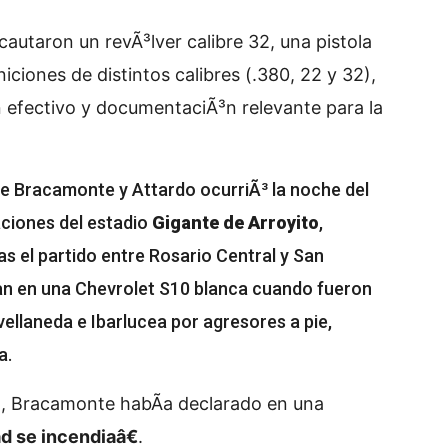
autaron un revÃ³lver calibre 32, una pistola
iciones de distintos calibres (.380, 22 y 32),
n efectivo y documentaciÃ³n relevante para la
de Bracamonte y Attardo ocurriÃ³ la noche del
ciones del estadio
Gigante de Arroyito
,
s el partido entre Rosario Central y San
an en una Chevrolet S10 blanca cuando fueron
vellaneda e Ibarlucea por agresores a pie,
a.
, Bracamonte habÃ­a declarado en una
d se incendiaâ€
.