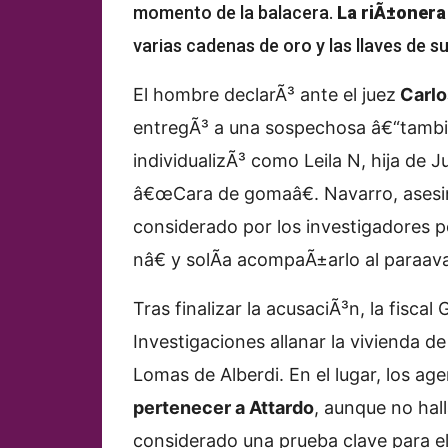
momento de la balacera.
La riÃ±onera
varias cadenas de oro y las llaves de su
El hombre declarÃ³ ante el juez
Carlo
entregÃ³ a una sospechosa â€“tambiÃ
individualizÃ³ como Leila N, hija de
â€œCara de gomaâ€. Navarro, asesin
considerado por los investigadores p
nâ€ y solÃ­a acompaÃ±arlo al paraav
Tras finalizar la acusaciÃ³n, la fiscal
Investigaciones allanar la vivienda de
Lomas de Alberdi. En el lugar, los ag
pertenecer a Attardo
, aunque no hal
considerado una prueba clave para el