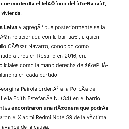
 que contenÃ­a el telÃ©fono del â€œRanaâ€
,
 vivienda.
s Leiva
y agregÃ³ que posteriormente se la
©n relacionada con la barraâ€“, a quien
 Julio CÃ©sar Navarro, conocido como
ado a tiros en Rosario en 2016, era
oliciales como la mano derecha de â€œPillÃ­
alancha en cada partido.
 Georgina Pairola ordenÃ³ a la PolicÃ­a de
 Leila Edith EstefanÃ­a N. (34) en el barrio
entes
encontraron una riÃ±onera que podrÃ­a
laron el Xiaomi Redmi Note S9 de la vÃ­ctima,
 avance de la causa.