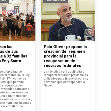
ron las
Palo Oliver propone la
ras de sus
creación del régimen
s a 32 familias
provincial para la
a Fe y Santo
recuperación de
recursos federales
 de propiedad se
La iniciativa está destinada a
en el marco de la Ley
recuperar recursos provinciales
.º 24.374, conocida
utilizados para financiar obras y
erri, que permite
servicios que corresponden a
la regularización
Nación.
 viviendas familiares.
ante es que ahora su
 una documentación,
ita el Estado provincial,
adie nunca se la pueda
 sacar”, afirmó el
.