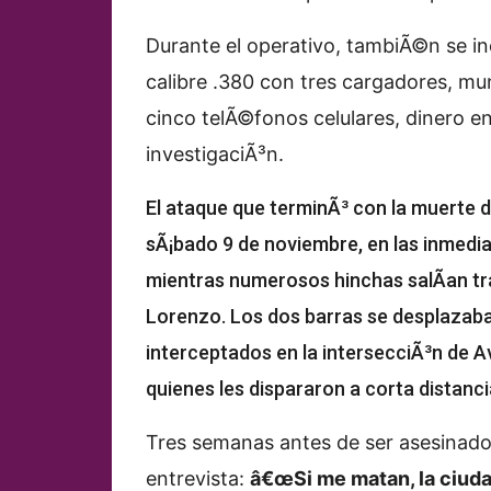
Durante el operativo, tambiÃ©n se inc
calibre .380 con tres cargadores, mun
cinco telÃ©fonos celulares, dinero e
investigaciÃ³n.
El ataque que terminÃ³ con la muerte 
sÃ¡bado 9 de noviembre, en las inmedia
mientras numerosos hinchas salÃ­an tra
Lorenzo. Los dos barras se desplazab
interceptados en la intersecciÃ³n de A
quienes les dispararon a corta distanci
Tres semanas antes de ser asesinado
entrevista:
â€œSi me matan, la ciuda