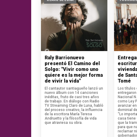
Raly Barrionuevo
Entrega
presentó El Camino del
escritu
Solgo: "Vivir como uno
vivienda
quiere es la mejor forma
de Sant
de vivir la vida"
Tomé
El cantautor santiagueño lanzó un
Los títulos
nuevo álbum con 14 canciones
entregaron 
inéditas, fruto de casi tres años
Nacional N
de trabajo. En diálogo con Radio
como Ley Pi
TV Streaming Claro de Luna, habló
avanzar en 
del proceso creativo, la influencia
dominial de
de la escritora María Teresa
“Lo import
Andruetto y la filosofía de vida
casa tiene
que atraviesa su obra.
que la tram
para que n
reclamar ni
gobernador