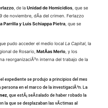
erlazzo
, de la
Unidad de Homicidios
, que se
9 de noviembre, dÃ­a del crimen. Ferlazzo
 Parrilla y Luis Schiappa Pietra
, que se
que pudo acceder el medio local
La Capital
, la
gional de Rosario,
MatÃ­as Merlo
, y los
a reorganizaciÃ³n interna del trabajo de la
el expediente se produjo a principios del mes
persona en el marco de la investigaciÃ³n. La
­nez
, que estÃ¡ seÃ±alado de haber robado la
n la que se desplazaban las vÃ­ctimas al