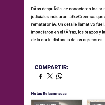
DÃ­as despuÃ©s, se conocieron los pri
judiciales indicaron: â€œCreemos que s
remataronâ€. Un detalle llamativo fue l
impactaron en el tÃ³rax, los brazos y l
de la corta distancia de los agresores.
COMPARTIR:
Notas Relacionadas
CLARO DE LUNA
PROVINCI