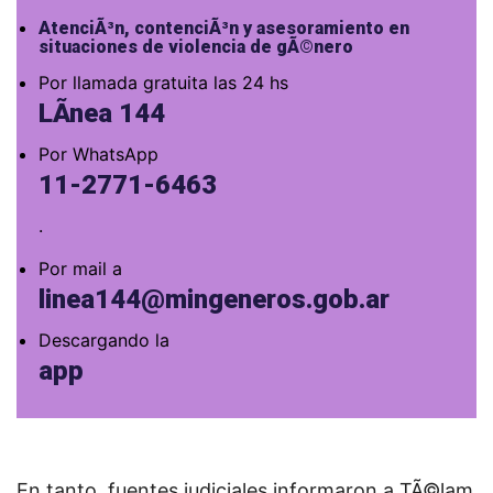
AtenciÃ³n, contenciÃ³n y asesoramiento en
situaciones de violencia de gÃ©nero
Por llamada gratuita las 24 hs
LÃ­nea 144
Por WhatsApp
11-2771-6463
.
Por mail a
linea144@mingeneros.gob.ar
Descargando la
app
En tanto, fuentes judiciales informaron a TÃ©lam