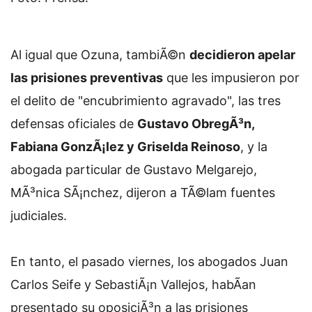
Al igual que Ozuna, tambiÃ©n
decidieron apelar
las prisiones preventivas
que les impusieron por
el delito de "encubrimiento agravado", las tres
defensas oficiales de
Gustavo ObregÃ³n,
Fabiana GonzÃ¡lez y Griselda Reinoso
, y la
abogada particular de Gustavo Melgarejo,
MÃ³nica SÃ¡nchez, dijeron a TÃ©lam fuentes
judiciales.
En tanto, el pasado viernes, los abogados Juan
Carlos Seife y SebastiÃ¡n Vallejos, habÃ­an
presentado su oposiciÃ³n a las prisiones