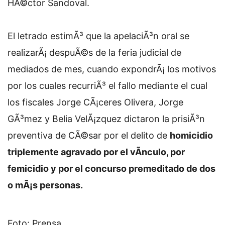
HÃ©ctor Sandoval.
El letrado estimÃ³ que la apelaciÃ³n oral se
realizarÃ¡ despuÃ©s de la feria judicial de
mediados de mes, cuando expondrÃ¡ los motivos
por los cuales recurriÃ³ el fallo mediante el cual
los fiscales Jorge CÃ¡ceres Olivera, Jorge
GÃ³mez y Belia VelÃ¡zquez dictaron la prisiÃ³n
preventiva de CÃ©sar por el delito de
homicidio
triplemente agravado por el vÃ­nculo, por
femicidio y por el concurso premeditado de dos
o mÃ¡s personas.
Foto: Prensa.