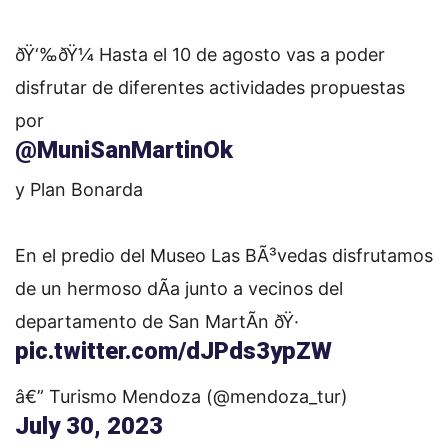
ðŸ‘‰ðŸ¼ Hasta el 10 de agosto vas a poder
disfrutar de diferentes actividades propuestas
por
@MuniSanMartinOk
y Plan Bonarda
En el predio del Museo Las BÃ³vedas disfrutamos
de un hermoso dÃ­a junto a vecinos del
departamento de San MartÃ­n ðŸ·
pic.twitter.com/dJPds3ypZW
â€” Turismo Mendoza (@mendoza_tur)
July 30, 2023