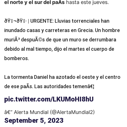
el norte y el sur del paÃ­s
hasta este jueves.
ðŸ‡¬ðŸ‡· | URGENTE: Lluvias torrenciales han
inundado casas y carreteras en Grecia. Un hombre
muriÃ³ despuÃ©s de que un muro se derrumbara
debido al mal tiempo, dijo el martes el cuerpo de
bomberos.
La tormenta Daniel ha azotado el oeste y el centro
de ese paÃ­s. Las autoridades temenâ€¦
pic.twitter.com/LKUMoHI8hU
â€” Alerta Mundial (@AlertaMundial2)
September 5, 2023