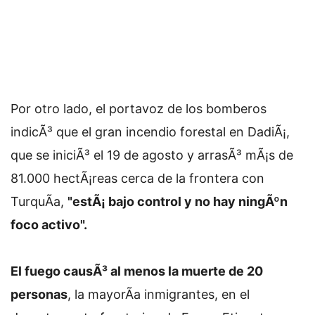
Por otro lado, el portavoz de los bomberos
indicÃ³ que el gran incendio forestal en DadiÃ¡,
que se iniciÃ³ el 19 de agosto y arrasÃ³ mÃ¡s de
81.000 hectÃ¡reas cerca de la frontera con
TurquÃ­a,
"estÃ¡ bajo control y no hay ningÃºn
foco activo".
El fuego causÃ³ al menos la muerte de 20
personas
, la mayorÃ­a inmigrantes, en el