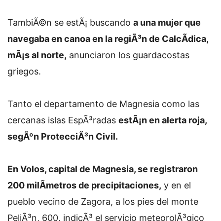
TambiÃ©n se estÃ¡ buscando
a una mujer que
navegaba en canoa en la regiÃ³n de CalcÃ­dica,
mÃ¡s al norte,
anunciaron los guardacostas
griegos.
Tanto el departamento de Magnesia como las
cercanas islas EspÃ³radas
estÃ¡n en alerta roja,
segÃºn ProtecciÃ³n Civil.
En Volos, capital de Magnesia, se registraron
200 milÃ­metros de precipitaciones,
y en el
pueblo vecino de Zagora, a los pies del monte
PeliÃ³n, 600, indicÃ³ el servicio meteorolÃ³gico