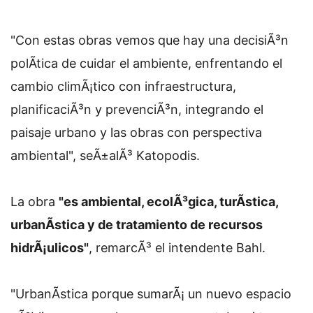
"Con estas obras vemos que hay una decisiÃ³n
polÃ­tica de cuidar el ambiente, enfrentando el
cambio climÃ¡tico con infraestructura,
planificaciÃ³n y prevenciÃ³n, integrando el
paisaje urbano y las obras con perspectiva
ambiental", seÃ±alÃ³ Katopodis.
La obra
"es ambiental, ecolÃ³gica, turÃ­stica,
urbanÃ­stica y de tratamiento de recursos
hidrÃ¡ulicos"
, remarcÃ³ el intendente Bahl.
"UrbanÃ­stica porque sumarÃ¡ un nuevo espacio