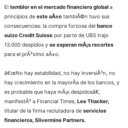
El
temblor en el mercado financiero global
a
principios de
este aÃ±o
tambiÃ©n tuvo sus
consecuencias: la compra forzosa del
banco
suizo Credit Suisse
por parte de UBS trajo
13.000 despidos y
se esperan mÃ¡s recortes
para el prÃ³ximo aÃ±o.
â€œNo hay estabilidad, no hay inversiÃ³n, no
hay crecimiento en la mayorÃ­a de los bancos, y
es probable que haya mÃ¡s despidosâ€,
manifestÃ³ a Financial Times,
Lee Thacker,
titular de la firma reclutadora de
servicios
financieros, Slivermine Partners.