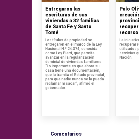
Entregaron las
Palo Ol
escrituras de sus
creació
viviendas a 32 familias
provinci
de Santa Fe y Santo
recuper
Tomé
recurso
Los títulos de propiedad se
La iniciati
entregaron en el marco de la Ley
recuperar 
Nacional N.º 24.374, conocida
utilizados 
como Ley Pierri, que permite
servicios 
avanzar en la regularización
Nación.
dominial de viviendas familiares.
“Lo importante es que ahora su
casa tiene una documentación,
que la tramita el Estado provincial,
para que nadie nunca se la pueda
reclamar ni sacar”, afirmó el
gobernador.
Comentarios