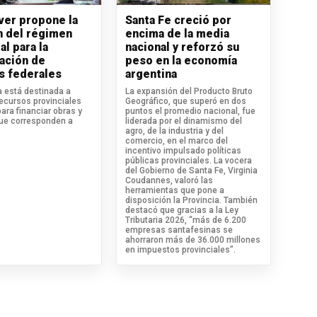
iver propone la
Santa Fe creció por
n del régimen
encima de la media
al para la
nacional y reforzó su
ación de
peso en la economía
s federales
argentina
va está destinada a
La expansión del Producto Bruto
recursos provinciales
Geográfico, que superó en dos
para financiar obras y
puntos el promedio nacional, fue
que corresponden a
liderada por el dinamismo del
agro, de la industria y del
comercio, en el marco del
incentivo impulsado políticas
públicas provinciales. La vocera
del Gobierno de Santa Fe, Virginia
Coudannes, valoró las
herramientas que pone a
disposición la Provincia. También
destacó que gracias a la Ley
Tributaria 2026, “más de 6.200
empresas santafesinas se
ahorraron más de 36.000 millones
en impuestos provinciales”.