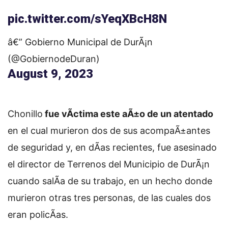
pic.twitter.com/sYeqXBcH8N
â€” Gobierno Municipal de DurÃ¡n
(@GobiernodeDuran)
August 9, 2023
Chonillo
fue vÃ­ctima este aÃ±o de un atentado
en el cual murieron dos de sus acompaÃ±antes
de seguridad y, en dÃ­as recientes, fue asesinado
el director de Terrenos del Municipio de DurÃ¡n
cuando salÃ­a de su trabajo, en un hecho donde
murieron otras tres personas, de las cuales dos
eran policÃ­as.